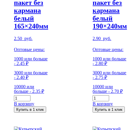
пакет без
пакет без
кармана
кармана
белый
белый
165×240мм
190×240мм
2.50
руб.
2.90
руб.
Оптовые цены:
Оптовые цены:
1000 или больше
1000 или больше
- 2.45 ₽
- 2.80 ₽
3000 или больше
3000 или больше
- 2.40 ₽
- 2.75 ₽
10000 или
10000 или
больше - 2.35 ₽
больше - 2.70 ₽
Количество
Количество
Курьерский
Курьерский
В корзину
В корзину
пакет
пакет
Купить в 1 клик
Купить в 1 клик
без
без
кармана
кармана
белый
белый
165x240мм
190x240мм