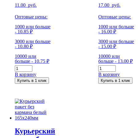
11.00
руб.
17.00
руб.
Оптовые цены:
Оптовые цены:
1000 или больше
1000 или больше
- 10.85 ₽
- 16.00 ₽
3000 или больше
3000 или больше
- 10.80 ₽
- 15.00 ₽
10000 или
10000 или
больше - 10.75 ₽
больше - 13.00 ₽
Количество
Количество
Курьерский
Курьерский
В корзину
В корзину
пакет
пакет
Купить в 1 клик
Купить в 1 клик
без
без
кармана
кармана
белый
белый
430x500мм
660×500мм
Курьерский