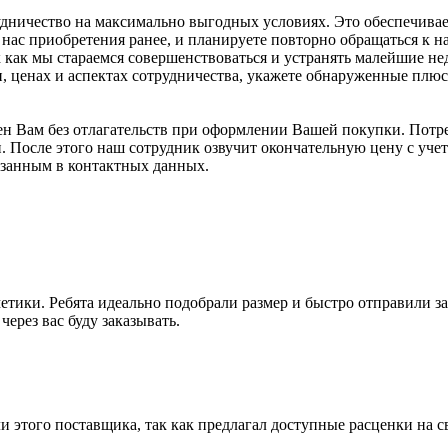
дничество на максимально выгодных условиях. Это обеспечивает
нас приобретения ранее, и планируете повторно обращаться к н
к как мы стараемся совершенствоваться и устранять малейшие н
 ценах и аспектах сотрудничества, укажете обнаруженные плюс
ен Вам без отлагательств при оформлении Вашей покупки. Потреб
. После этого наш сотрудник озвучит окончательную цену с уче
занным в контактных данных.
тики. Ребята идеально подобрали размер и быстро отправили зак
ерез вас буду заказывать.
того поставщика, так как предлагал доступные расценки на сво