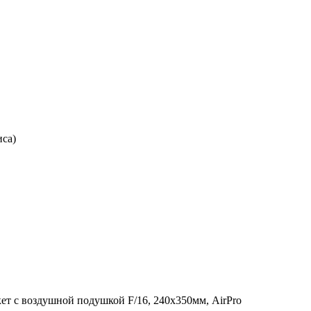
иса)
кет с воздушной подушкой F/16, 240х350мм, AirPro