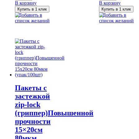
Пакеты
Пакеты
В корзину
В корзину
с
с
Купить в 1 клик
Купить в 1 клик
застежкой
застежкой
Добавить в
Добавить в
zip-
zip-
список желаний
список желаний
lock
lock
(гриппер)Повышенной
(гриппер)Повыше
прочности
прочности
18x25см
30x40см
80мкм
80мкм
(упак/100шт)
(упак/100шт)
Пакеты с
застежкой
zip-lock
(гриппер)Повышенной
прочности
15×20см
80мкм