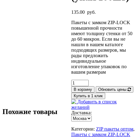
135.00
руб.
Пакеты с замком ZIP-LOCK
повышенной прочности
имеют толщину стенки от 50
до 60 микрон. Если вы не
нашли в нашем каталоге
подходящих размеров, мы
рады предложить
индивидуальное
изготовление упаковок по
вашим размерам
Количество
Пакеты
В корзину
Обновить цены
с
Купить в 1 клик
застежкой
Добавить в список
zip-
желаний
lock
Похожие товары
Доставка:
(гриппер)Повышенной
прочности
10×15см
Категории:
ZIP пакеты оптом
,
50мкм
Пакеты с замком ZIP-LOCK