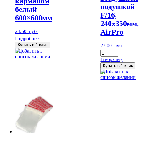
карманом
подушкой
белый
F/16,
600×600мм
240х350мм,
AirPro
23.50
руб.
Подробнее
Купить в 1 клик
27.00
руб.
Добавить в
Количество
список желаний
Пакет
В корзину
с
Купить в 1 клик
воздушной
Добавить в
подушкой
список желаний
F/16,
240х350мм,
AirPro