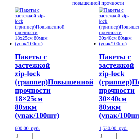
(упак/100шт)
повышенной прочности
Пакеты с
Пакеты с
застежкой
застежкой
zip-lock
zip-lock
(гриппер)Повышенной
(гриппер)
прочности
прочности
18×25см
30×40см
80мкм
80мкм
(упак/100шт)
(упак/100ш
600.00
руб.
1,530.00
руб.
Количество
Количество