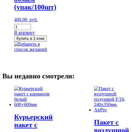
(упак/100шт)
400.00
руб.
Количество
Пакеты
В корзину
с
Купить в 1 клик
застежкой
Добавить в
zip-
список желаний
lock
(гриппер)Повышенной
прочности
15x20см
80мкм
Вы недавно смотрели:
(упак/100шт)
Курьерский
Пакет с
пакет с
воздушной